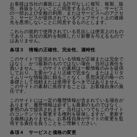
お客様は当社の書面による許可なしに複写、複製、販
売、再販をしないことに同意するものとし、サービス
の一部および全般の利用、またはサービスへのアクセ
ス、サービスが提供されているウェブサイト上の連絡
先を悪用しないことに同意するものとします。
これらの規約で使用されている見出しは便宜上のもの
であり、当社の規約を制限したり影響を与えるもので
はありません。
条項３ 情報の正確性、完全性、適時性
このサイトで提供されている情報が正確または完全で
はなく、かつ最新のものではない場合、当社は責任を
負いません。このサイトの素材は一般情報のみを提供
しており、主要かつより正確で完全な、またはよりタ
イムリーな情報源に頼ることなく、意思決定の唯一の
基礎として信頼または使用するべきではありません。
このサイトの素材に依存することは、お客様自身の責
任です。
このサイトには一定の履歴情報が含まれている場合が
あります。履歴情報は必ずしも最新のものではなく、
参照のみで提供されます。当社はいつでもこのサイト
のコンテンツを変更する権利を留保しますが、更新す
る義務はありません。お客様自身がサイトの変更を監
視する責任を負うことをご理解ください。
条項４ サービスと価格の変更