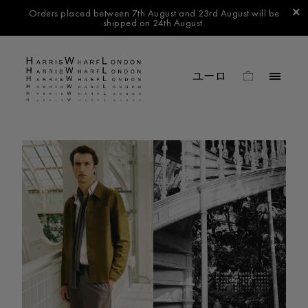
Orders placed between 7th August and 23rd August will be
shipped on 24th August.